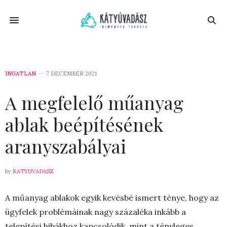
INGATLAN
7 DECEMBER 2021
A megfelelő műanyag
ablak beépítésének
aranyszabályai
by
KATYUVADASZ
A műanyag ablakok egyik kevésbé ismert ténye, hogy az
ügyfelek problémáinak nagy százaléka inkább a
telepítési hibákhoz kapcsolódik, mint a tényleges