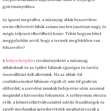
gyártmányokhoz.
Az igazat megvallva, a műanyag ablak beszerelése
során elkövetett hibák száma ma borzasztóan nagy, és
mégis teljesen elkerülhető lenne. Tehát hogyan lehet
meggyőződni arról, hogy a termék megfelelően van
felszerelve?
A
helyes beépítés
eredményeként a műanyag
ablakoknak és az épület falának egységes és tartós
összeállítást kell alkotniuk. Ha az ablak-fal
csatlakozásokat hibásan végzik el, ami túl gyakran
előfordul, a szerelési munkák befejezése után azonnal
megindul a károsodás folyamata. A szélnyomás okozta
erők, a hőmérsékletváltozásból adódó feszültségek és
egyéb mechanikai igénybevételek meghatározzák a