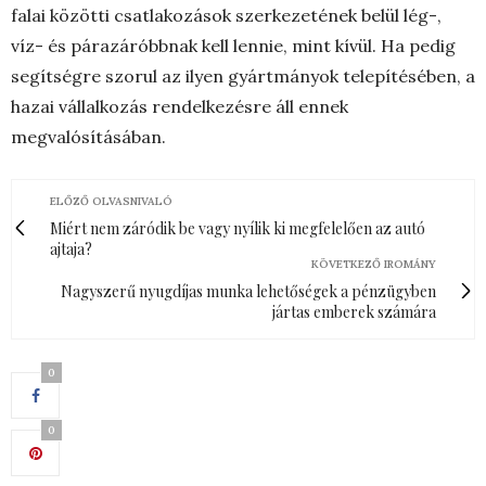
falai közötti csatlakozások szerkezetének belül lég-,
víz- és párazáróbbnak kell lennie, mint kívül. Ha pedig
segítségre szorul az ilyen gyártmányok telepítésében, a
hazai vállalkozás rendelkezésre áll ennek
megvalósításában.
ELŐZŐ OLVASNIVALÓ
Miért nem záródik be vagy nyílik ki megfelelően az autó
ajtaja?
KÖVETKEZŐ IROMÁNY
Nagyszerű nyugdíjas munka lehetőségek a pénzügyben
jártas emberek számára
0
0