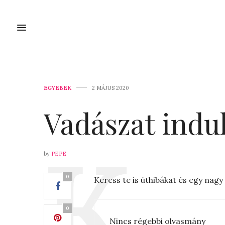
EGYEBEK
2 MÁJUS 2020
Vadászat indul!
by
PEPE
0
Keress te is úthibákat és egy nagy
0
Nincs régebbi olvasmány