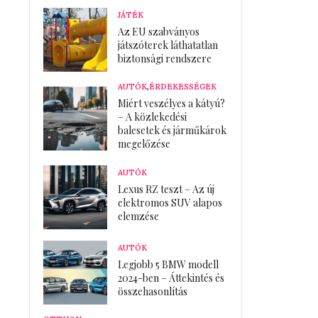
JÁTÉK
Az EU szabványos
játszóterek láthatatlan
biztonsági rendszere
AUTÓK
,
ÉRDEKESSÉGEK
Miért veszélyes a kátyú?
– A közlekedési
balesetek és járműkárok
megelőzése
AUTÓK
Lexus RZ teszt – Az új
elektromos SUV alapos
elemzése
AUTÓK
Legjobb 5 BMW modell
2024-ben – Áttekintés és
összehasonlítás