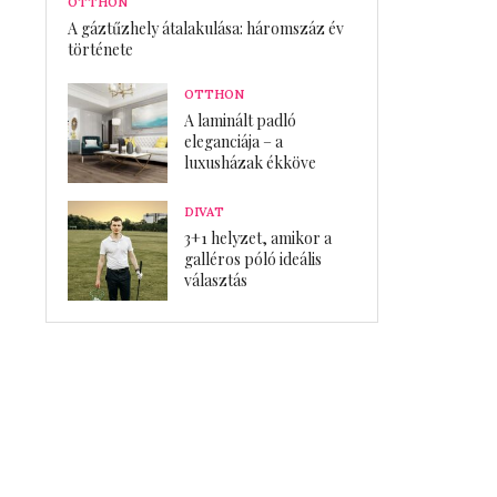
OTTHON
A gáztűzhely átalakulása: háromszáz év
története
OTTHON
A laminált padló
eleganciája – a
luxusházak ékköve
DIVAT
3+1 helyzet, amikor a
galléros póló ideális
választás