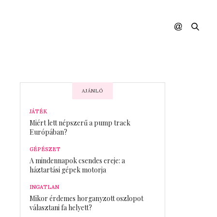
AJÁNLÓ
JÁTÉK
Miért lett népszerű a pump track
Európában?
GÉPÉSZET
A mindennapok csendes ereje: a
háztartási gépek motorja
INGATLAN
Mikor érdemes horganyzott oszlopot
választani fa helyett?