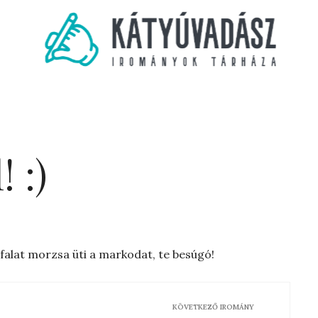
 :)
 falat morzsa üti a markodat, te besúgó!
KÖVETKEZŐ IROMÁNY