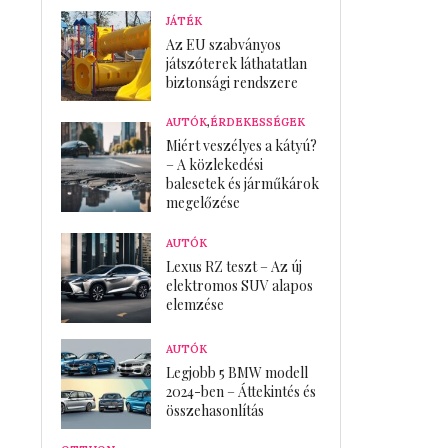
JÁTÉK
Az EU szabványos
játszóterek láthatatlan
biztonsági rendszere
AUTÓK
,
ÉRDEKESSÉGEK
Miért veszélyes a kátyú?
– A közlekedési
balesetek és járműkárok
megelőzése
AUTÓK
Lexus RZ teszt – Az új
elektromos SUV alapos
elemzése
AUTÓK
Legjobb 5 BMW modell
2024-ben – Áttekintés és
összehasonlítás