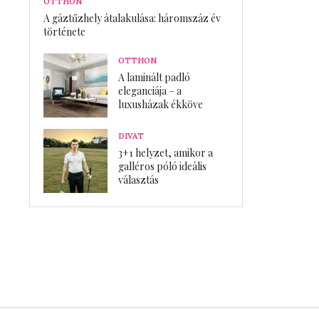
OTTHON
A gáztűzhely átalakulása: háromszáz év
története
OTTHON
A laminált padló
eleganciája – a
luxusházak ékköve
DIVAT
3+1 helyzet, amikor a
galléros póló ideális
választás