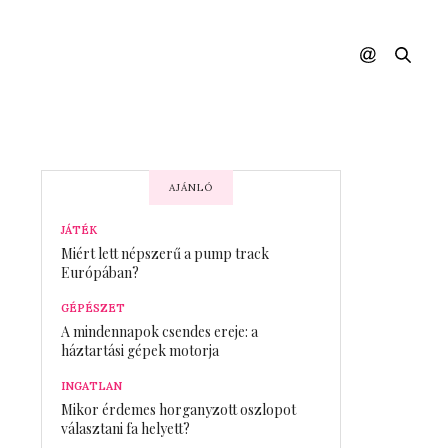
AJÁNLÓ
JÁTÉK
Miért lett népszerű a pump track
Európában?
GÉPÉSZET
A mindennapok csendes ereje: a
háztartási gépek motorja
INGATLAN
Mikor érdemes horganyzott oszlopot
választani fa helyett?