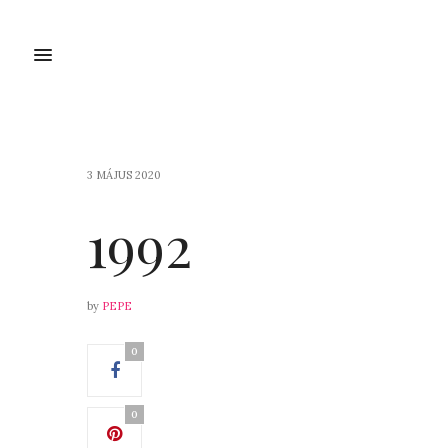
3 MÁJUS 2020
1992
by
PEPE
0
0