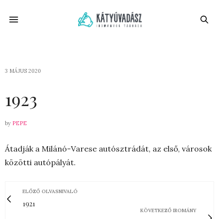
3 MÁJUS 2020
1923
by
PEPE
Átadják a Milánó-Varese autósztrádát, az első, városok
közötti autópályát.
ELŐZŐ OLVASNIVALÓ
1921
KÖVETKEZŐ IROMÁNY