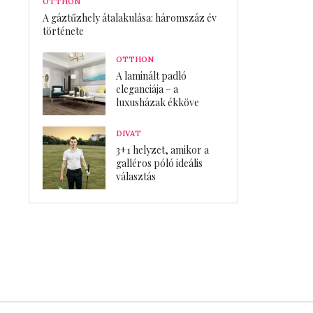
OTTHON
A gáztűzhely átalakulása: háromszáz év
története
OTTHON
A laminált padló
eleganciája – a
luxusházak ékköve
DIVAT
3+1 helyzet, amikor a
galléros póló ideális
választás