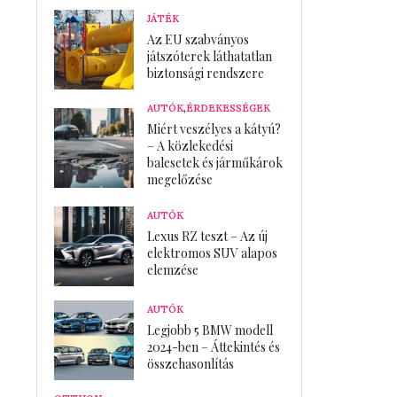
JÁTÉK
Az EU szabványos
játszóterek láthatatlan
biztonsági rendszere
AUTÓK
,
ÉRDEKESSÉGEK
Miért veszélyes a kátyú?
– A közlekedési
balesetek és járműkárok
megelőzése
AUTÓK
Lexus RZ teszt – Az új
elektromos SUV alapos
elemzése
AUTÓK
Legjobb 5 BMW modell
2024-ben – Áttekintés és
összehasonlítás