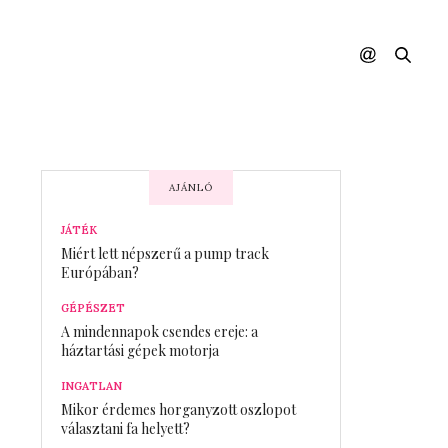
AJÁNLÓ
JÁTÉK
Miért lett népszerű a pump track
Európában?
GÉPÉSZET
A mindennapok csendes ereje: a
háztartási gépek motorja
INGATLAN
Mikor érdemes horganyzott oszlopot
választani fa helyett?