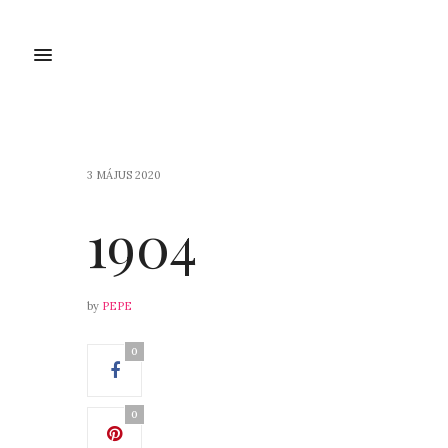
3 MÁJUS 2020
1904
by
PEPE
0
0